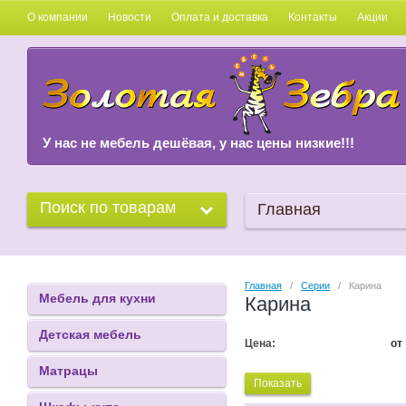
О компании
Новости
Оплата и доставка
Контакты
Акции
У нас не мебель дешёвая, у нас цены низкие!!!
Поиск по товарам
Главная
Главная
   /   
Серии
   /   Карина
Мебель для кухни
Карина
Детская мебель
Цена:
от
Матрацы
Показать