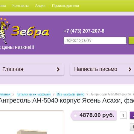
авка
Контакты
Акции
Производители
+7 (473) 207-207-8
с цены низкие!!!
Главная
Написать письмо
лавная
   /   
Каталог всех модулей
   /   
Все модули Грейс
   /   Антресоль АН-5040 корпу
Антресоль АН-5040 корпус Ясень Асахи, ф
4878.00 руб.