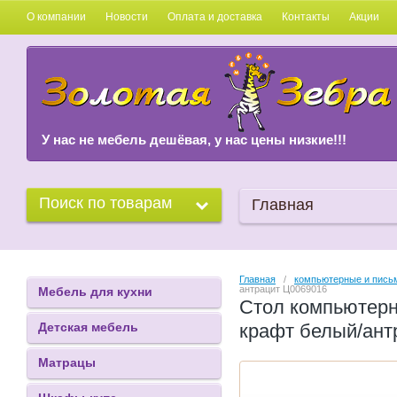
О компании
Новости
Оплата и доставка
Контакты
Акции
У нас не мебель дешёвая, у нас цены низкие!!!
Поиск по товарам
Главная
Главная
   /   
компьютерные и пись
антрацит Ц0069016
Мебель для кухни
Стол компьютерн
Детская мебель
крафт белый/ант
Матрацы